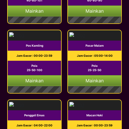
40-80-101
60-80-90
Mainkan
Mainkan
Pos Kamling
Pasar Malam
Jam Gacor : 00:00-23:59
Jam Gacor : 05:00-14:00
Pola
Pola
25-50-100
25-25-50
Mainkan
Mainkan
Penggali Emas
Macan Hoki
Jam Gacor : 04:00-22:00
Jam Gacor : 00:00-23:59