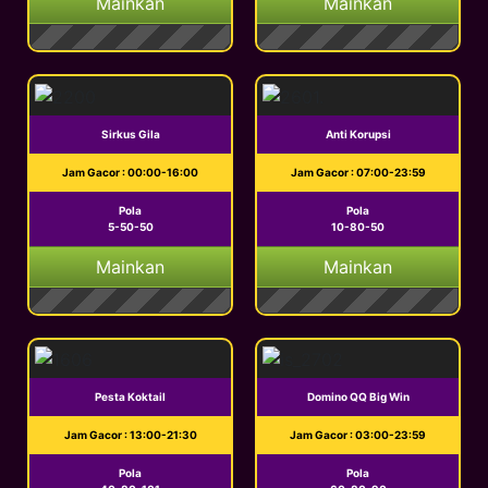
Mainkan
Mainkan
Sirkus Gila
Anti Korupsi
Jam Gacor : 00:00-16:00
Jam Gacor : 07:00-23:59
Pola
Pola
5-50-50
10-80-50
Mainkan
Mainkan
Pesta Koktail
Domino QQ Big Win
Jam Gacor : 13:00-21:30
Jam Gacor : 03:00-23:59
Pola
Pola