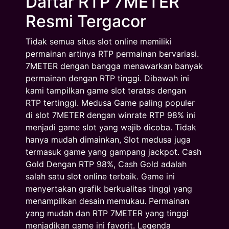
Daftar RTP 7METER
Resmi Tergacor
Tidak semua situs slot online memiliki
permainan artinya RTP permainan bervariasi.
7METER dengan bangga menawarkan banyak
permainan dengan RTP tinggi. Dibawah ini
kami tampilkan game slot teratas dengan
RTP tertinggi. Medusa Game paling populer
di slot 7METER dengan winrate RTP 98% ini
menjadi game slot yang wajib dicoba. Tidak
hanya mudah dimainkan, Slot medusa juga
termasuk game yang gampang jackpot. Cash
Gold Dengan RTP 98%, Cash Gold adalah
salah satu slot online terbaik. Game ini
menyertakan grafik berkualitas tinggi yang
menampilkan desain memukau. Permainan
yang mudah dan RTP 7METER yang tinggi
menjadikan game ini favorit. Legenda