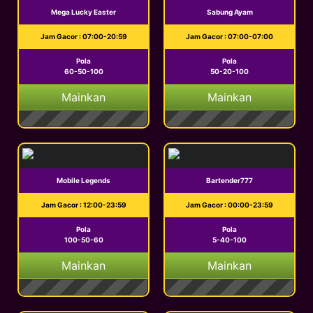
Mega Lucky Easter
Sabung Ayam
Jam Gacor : 07:00-20:59
Jam Gacor : 07:00-07:00
Pola
Pola
60-50-100
50-20-100
Mainkan
Mainkan
Mobile Legends
Bartender777
Jam Gacor : 12:00-23:59
Jam Gacor : 00:00-23:59
Pola
Pola
100-50-60
5-40-100
Mainkan
Mainkan