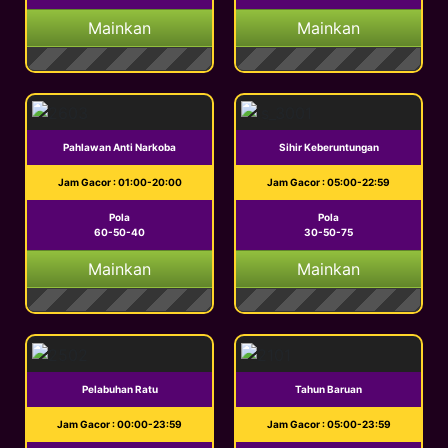
Mainkan
Mainkan
Pahlawan Anti Narkoba
Sihir Keberuntungan
Jam Gacor : 01:00-20:00
Jam Gacor : 05:00-22:59
Pola
Pola
60-50-40
30-50-75
Mainkan
Mainkan
Pelabuhan Ratu
Tahun Baruan
Jam Gacor : 00:00-23:59
Jam Gacor : 05:00-23:59