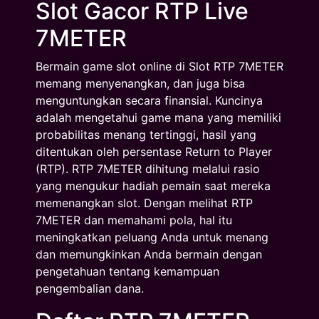
Slot Gacor RTP Live
7METER
Bermain game slot online di Slot RTP 7METER
memang menyenangkan, dan juga bisa
menguntungkan secara finansial. Kuncinya
adalah mengetahui game mana yang memiliki
probabilitas menang tertinggi, hasil yang
ditentukan oleh persentase Return to Player
(RTP). RTP 7METER dihitung melalui rasio
yang mengukur hadiah pemain saat mereka
memenangkan slot. Dengan melihat RTP
7METER dan memahami pola, hal itu
meningkatkan peluang Anda untuk menang
dan memungkinkan Anda bermain dengan
pengetahuan tentang kemampuan
pengembalian dana.