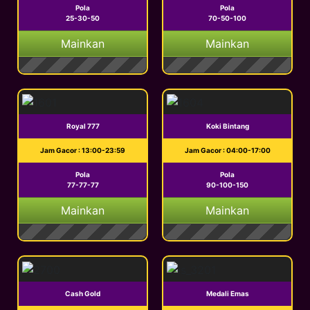
Pola
Pola
25-30-50
70-50-100
Mainkan
Mainkan
Royal 777
Koki Bintang
Jam Gacor : 13:00-23:59
Jam Gacor : 04:00-17:00
Pola
Pola
77-77-77
90-100-150
Mainkan
Mainkan
Cash Gold
Medali Emas