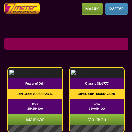
MASUK
DAFTAR
Power of Odin
Classic Slot 777
Jam Gacor : 00:00-23:59
Jam Gacor : 00:00-23:59
Pola
Pola
25-25-100
35-65-100
Mainkan
Mainkan