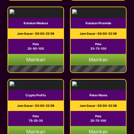
Kutukan Medusa
Kutukan Piramida
Jam Gacor : 00:00-23:59
Jam Gacor : 00:00-23:59
Pola
Pola
20-50-100
35-75-100
Mainkan
Mainkan
Crypto Profits
Poker Mania
Jam Gacor : 03:00-23:59
Jam Gacor : 00:00-23:59
Pola
Pola
75-25-35
25-75-100
Mainkan
Mainkan